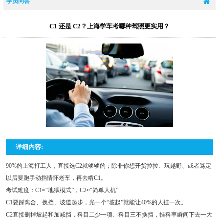
学员问答
C1 还是 C2？上海学车考哪种驾照更实用？
详细内容:
90%的上海打工人，直接选C2就够够的；除非你想开货拉拉、玩越野、或者笃定
以后要跑手动挡情怀老车，再去啃C1。
考试难度：C1≈“地狱模式”，C2≈“简单人机”
C1要踩离合、换挡、坡道起步，光一个“坡起”就能让40%的人挂一次。
C2直接删掉坡起和加减挡，科目二少一项、科目三不换挡，挂科率瞬间下去一大