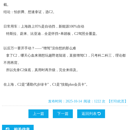
截。
结论：怕折腾、想速拿证，选C2。
日常用车：上海路上95%是自动挡，新能源100%自动
特斯拉、蔚来、比亚迪…全是怀挡+单踏板，C2驾照全覆盖。
以后万一要开手动？——“增驾”没你想的那么难
拿了C2，哪天心血来潮想玩越野老陆巡，直接增驾C1，只考科二科三，理论都
不用再背。
所以先拿C2保底，真用时再升级，完全来得及。
在上海，C2是“通勤代步绿卡”，C1是“技能plus会员卡”。
发布时间：2025-10-14 阅读：1222 次
【打印此页】
上一篇
下一篇
返回列表
相关信息