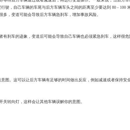
待后方车辆通过或者减速后，再进行变道操作。一般来说，当后方车辆距离
速度行驶，自己车辆的车尾与后方车辆车头之间的距离至少要达到 80 - 10
很多，变道可能会导致后方车辆急刹车，增加事故风险。
有刹车的迹象，变道后可能会导致自己车辆也必须紧急刹车，这样很危
变道意图。这可以让后方车辆有足够的时间做出反应，例如减速或者保持安
开关转向灯，这样会让其他车辆误解你的意图。