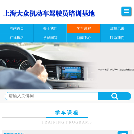
网站首页
关于我们
学车课程
驾校风采
在线报名
学员问答
新闻中心
联系我们
学车课程
TRAINING PROGRAMS