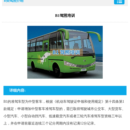
B类驾照介绍
B1驾照培训
详细内容:
B1的准驾车型为中型客车，根据《机动车驾驶证申领和使用规定》第十四条第1
款规定：申请增加中型客车准驾车型的，需已取得驾驶城市公交车、大型货车、
小型汽车、小型自动挡汽车、低速载货汽车或者三轮汽车准驾车型资格三年以
上，并在申请前最近连续三个记分周期内没有记满12分记录。