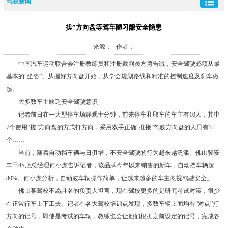
驾校新闻
搓”方向盘等驾车陋习酿安全隐患
来源： 作者：
中国汽车运动联合会注册教练员和注册裁判员方勇告诫，安全驾驶必须从最
基本的“坐姿”、从握好方向盘开始，从学会规划路线和精准的控制速度及刹车做
起。
大多数车主缺乏安全驾驶意识
记者前日在一大型停车场静观十分钟，前来停车和取车的车主有10人，其中
7个使用“搓”方向盘的方式打方向，采用双手正确“推接”驾驶方向盘的人只有3
个……
当前，随着自动挡车辆与日俱增，不安全驾驶的行为越来越泛滥。佛山骏安
丰田4S店总经理何小虎告诉记者，该品牌今年以来销售的新车，自动挡车辆超
80%。何小虎分析，自动波车辆操作简单，让越来越多的车主忽视驾驶安全。
佛山某驾校不愿具名的负责人坦言，现在驾校更多的是研究考试对策，很少
在正常行车上下工夫。记者在各大驾校培训点发现，多数车辆上面均有“对点”打
方向的记号，即使是考试的车辆，教练也会让他们根据之前设定的记号，完成各