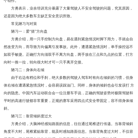
个动作。
方勇表示，业余培训充分暴露了大量驾驶人不安全驾驶的问题，究其原因，
还是因为绝大多数车主缺乏安全意识所致。
常见陋习与对策
陋习一：爱“搓”方向盘
方勇介绍，用一只手控制方向盘，易在遇到紧急情况时脚下用力，手就会自
然改变方向，而导致方向偏离引发事故。此外，遭遇紧急情况时，单手操控远不
如双手敏捷。正确打方向须双手不离方向盘，两手放在三点和九点的位置，打方
向时一推一拉，转向很大时才可一只手离开交接。
陋习二：身体向右倾
由于右边有档位和手刹，绝大多数的驾驶人驾车时有向右倾斜的习惯，但身
体右倾在遭遇紧急情况时，会容易误踩油门。同样，身体的倾斜也会引发误打 方
向的隐患。中国汽车运动联合会一位注册车手说，正确的驾驶姿势对极限驾驶和
平时的高速行驶都非常重要，正规的赛车采用四点式安全带固定，容不得身体倾
斜。
陋习三：靠背倾斜度过大
方勇介绍，大脑神经感知路面的信息，往往通过尾椎进行传递。当靠背倾斜
角度不大时，尾椎紧贴靠背，能及时感知路面信息。当靠背角度过大时，不仅容