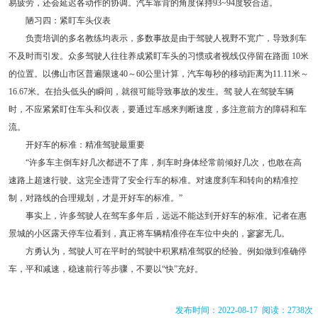
易疲劳，还会延迟各动作的协调。汽车靠背的角度保持93~94度较合适。
陋习四：紧盯车头仪表
负责培训的多名教练均表示，多数事故是由于驾驶人视野不宽广，导致刹车
不及时而引发。众多驾驶人往往养成紧盯车头的习惯或者视线仅停留在路面 10米
的位置。以佛山市区普遍限速40～60公里计算，汽车每秒的移动距离为11.11米～
16.67米。在抬头低头的瞬间，就很可能导致事故的发生。驾 驶人在驾驶车辆
时，不应紧紧盯住车头和仪表，要通过车感来判断速度，多注意前方的障碍和车
流。
开好车的标准：精准驾驶最重要
“许多车主倒车好几次都进不了库，刹车时身体经常前倾好几次，也敢在高
速路上超速行驶。这完全违背了安全行车的标准。对速度刹车和转向的精准控
制，对路线的合理规划，才是开好车的标准。”
事实上，许多驾驶人在驾车多年后，远远不能达到开好车的标准。记者在惠
景城的小区露天停车位看到，真正将车辆精准停在车位中央的，寥寥无几。
方勇认为，驾驶人可在平时的驾驶中积累精准驾驭的经验。例如做到准确停
车，平和减速，稳速前行等步骤，不要以“快”充好。
发布时间：2022-08-17 阅读：2738次